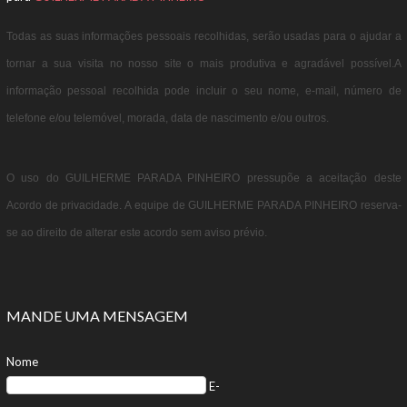
Todas as suas informações pessoais recolhidas, serão usadas para o ajudar a
tornar a sua visita no nosso site o mais produtiva e agradável possível.A
informação pessoal recolhida pode incluir o seu nome, e-mail, número de
telefone e/ou telemóvel, morada, data de nascimento e/ou outros.
O uso do GUILHERME PARADA PINHEIRO pressupõe a aceitação deste
Acordo de privacidade. A equipe de GUILHERME PARADA PINHEIRO reserva-
se ao direito de alterar este acordo sem aviso prévio.
MANDE UMA MENSAGEM
Nome
E-