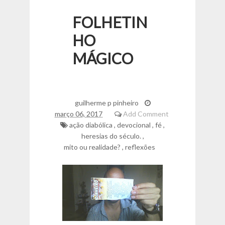
FOLHETIN
HO
MÁGICO
guilherme p pinheiro
março 06, 2017
Add Comment
ação diabólica
,
devocional
,
fé
,
heresias do século.
,
mito ou realidade?
,
reflexões