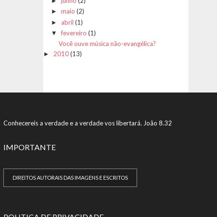
junho
(2)
►
maio
(2)
►
abril
(1)
►
fevereiro
(1)
▼
Você ouve música não-evangélica?
2010
(13)
►
Conhecereis a verdade e a verdade vos libertará. João 8.32
IMPORTANTE
DIREITOS AUTORAIS DAS IMAGENS E ESCRITOS
POLITICA DE PRIVACIDADE