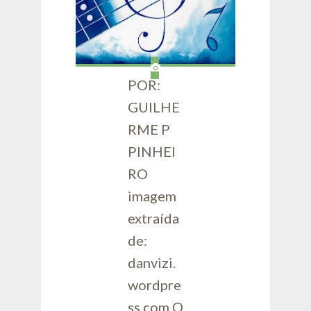
POR:
GUILHE
RME P
PINHEI
RO
imagem
extraída
de:
danvizi.
wordpre
ss.com O