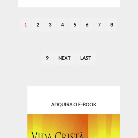
1
2
3
4
5
6
7
8
9
NEXT
LAST
ADQUIRA O E-BOOK