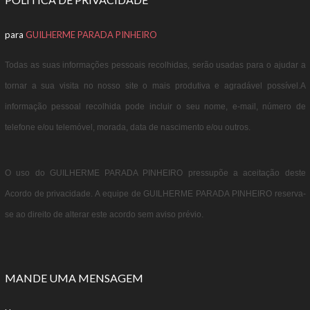
para
GUILHERME PARADA PINHEIRO
Todas as suas informações pessoais recolhidas, serão usadas para o ajudar a
tornar a sua visita no nosso site o mais produtiva e agradável possível.A
informação pessoal recolhida pode incluir o seu nome, e-mail, número de
telefone e/ou telemóvel, morada, data de nascimento e/ou outros.
O uso do GUILHERME PARADA PINHEIRO pressupõe a aceitação deste
Acordo de privacidade. A equipe de GUILHERME PARADA PINHEIRO reserva-
se ao direito de alterar este acordo sem aviso prévio.
MANDE UMA MENSAGEM