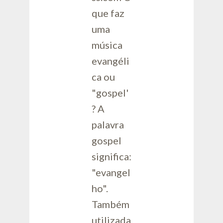
que faz
uma
música
evangéli
ca ou
"gospel'
? A
palavra
gospel
significa:
"evangel
ho".
Também
utilizada