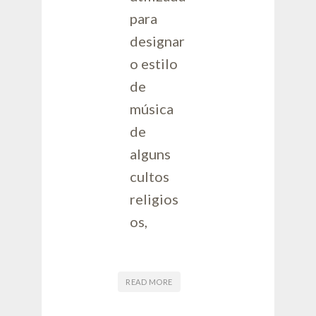
para
designar
o estilo
de
música
de
alguns
cultos
religios
os,
READ MORE