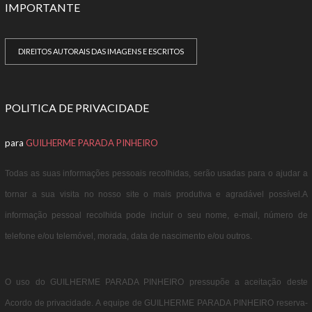
IMPORTANTE
DIREITOS AUTORAIS DAS IMAGENS E ESCRITOS
POLITICA DE PRIVACIDADE
para
GUILHERME PARADA PINHEIRO
Todas as suas informações pessoais recolhidas, serão usadas para o ajudar a
tornar a sua visita no nosso site o mais produtiva e agradável possível.A
informação pessoal recolhida pode incluir o seu nome, e-mail, número de
telefone e/ou telemóvel, morada, data de nascimento e/ou outros.
O uso do GUILHERME PARADA PINHEIRO pressupõe a aceitação deste
Acordo de privacidade. A equipe de GUILHERME PARADA PINHEIRO reserva-