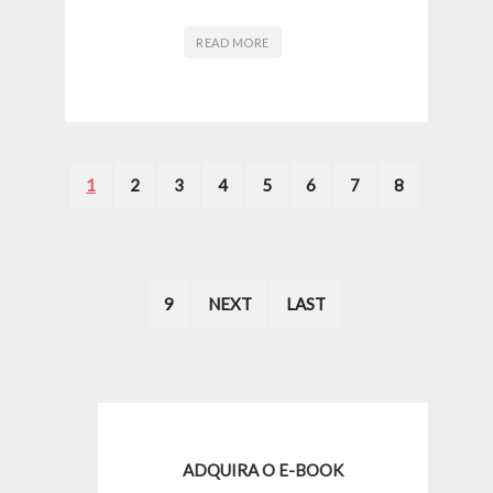
READ MORE
1
2
3
4
5
6
7
8
9
NEXT
LAST
ADQUIRA O E-BOOK