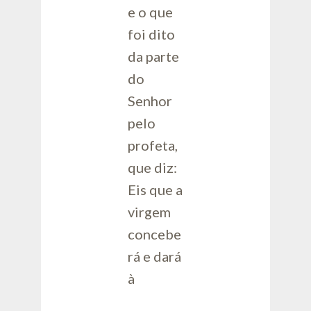
e o que
foi dito
da parte
do
Senhor
pelo
profeta,
que diz:
Eis que a
virgem
concebe
rá e dará
à