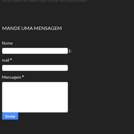
se ao direito de alterar este acordo sem aviso prévio.
MANDE UMA MENSAGEM
Nome
E-
mail
*
Mensagem
*