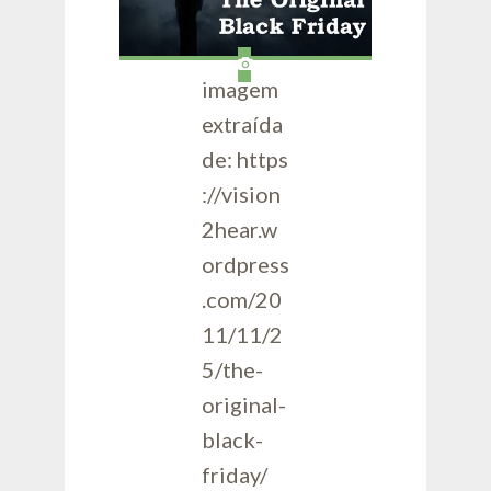
imagem
extraída
de: https
://vision
2hear.w
ordpress
.com/20
11/11/2
5/the-
original-
black-
friday/