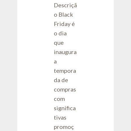
Descriçã
o Black
Friday é
o dia
que
inaugura
a
tempora
da de
compras
com
significa
tivas
promoç