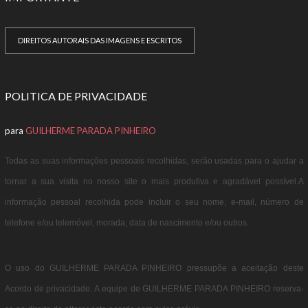
DIREITOS AUTORAIS DAS IMAGENS E ESCRITOS
POLITICA DE PRIVACIDADE
para
GUILHERME PARADA PINHEIRO
Todas as suas informações pessoais recolhidas, serão usadas para o ajudar a
tornar a sua visita no nosso site o mais produtiva e agradável possível.A
informação pessoal recolhida pode incluir o seu nome, e-mail, número de
telefone e/ou telemóvel, morada, data de nascimento e/ou outros.
O uso do GUILHERME PARADA PINHEIRO pressupõe a aceitação deste
Acordo de privacidade. A equipe de GUILHERME PARADA PINHEIRO reserva-