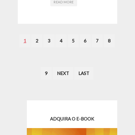
READ MORE
1
2
3
4
5
6
7
8
9
NEXT
LAST
ADQUIRA O E-BOOK