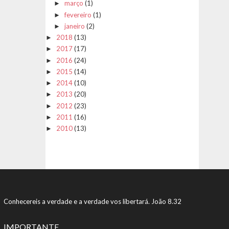
março
(1)
►
fevereiro
(1)
►
janeiro
(2)
►
2018
(13)
►
2017
(17)
►
2016
(24)
►
2015
(14)
►
2014
(10)
►
2013
(20)
►
2012
(23)
►
2011
(16)
►
2010
(13)
►
Conhecereis a verdade e a verdade vos libertará. João 8.32
IMPORTANTE