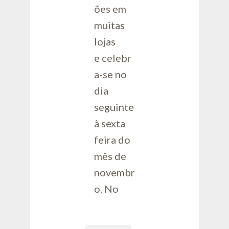
ões em
muitas
lojas
e celebr
a-se no
dia
seguinte
à sexta
feira do
mês de
novembr
o. No