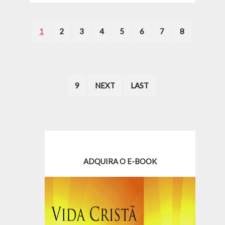
1
2
3
4
5
6
7
8
9
NEXT
LAST
ADQUIRA O E-BOOK