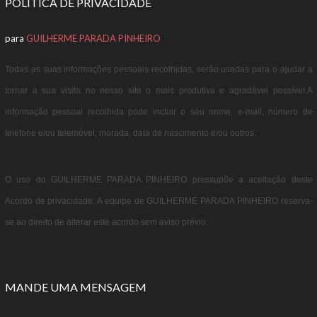
POLITICA DE PRIVACIDADE
para
GUILHERME PARADA PINHEIRO
Todas as suas informações pessoais recolhidas, serão usadas para o ajudar a
tornar a sua visita no nosso site o mais produtiva e agradável possível.A
informação pessoal recolhida pode incluir o seu nome, e-mail, número de
telefone e/ou telemóvel, morada, data de nascimento e/ou outros.
O uso do GUILHERME PARADA PINHEIRO pressupõe a aceitação deste
Acordo de privacidade. A equipe de GUILHERME PARADA PINHEIRO reserva-
se ao direito de alterar este acordo sem aviso prévio.
MANDE UMA MENSAGEM