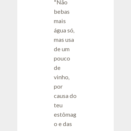
"Não
bebas
mais
água só,
mas usa
de um
pouco
de
vinho,
por
causa do
teu
estômag
o e das