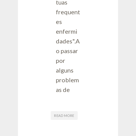
tuas
frequent
es
enfermi
dades".A
o passar
por
alguns
problem
as de
READ MORE