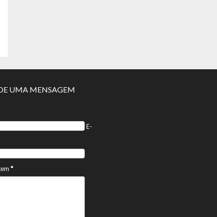
E UMA MENSAGEM
E-
gem
*