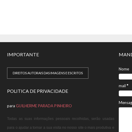
IMPORTANTE
MAND
Nome
DIREITOS AUTORAIS DAS IMAGENS E ESCRITOS
mail
*
POLITICA DE PRIVACIDADE
Mensa
para
GUILHERME PARADA PINHEIRO
Todas as suas informações pessoais recolhidas, serão usadas
para o ajudar a tornar a sua visita no nosso site o mais produtiva e