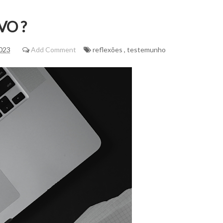
VO ?
2023
Add Comment
reflexões
,
testemunho