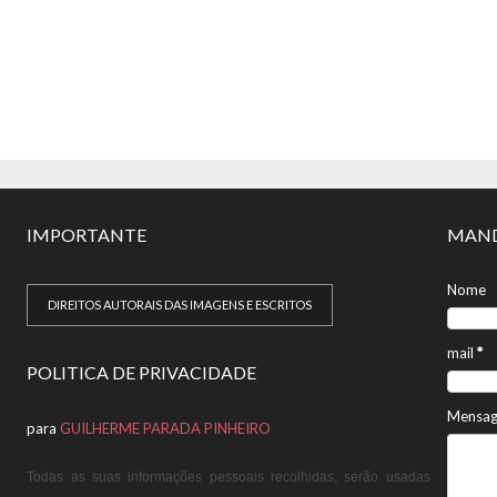
IMPORTANTE
MAND
Nome
DIREITOS AUTORAIS DAS IMAGENS E ESCRITOS
mail
*
POLITICA DE PRIVACIDADE
Mensa
para
GUILHERME PARADA PINHEIRO
Todas as suas informações pessoais recolhidas, serão usadas