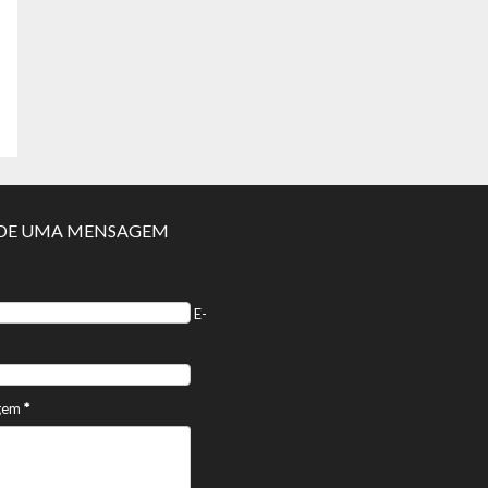
E UMA MENSAGEM
E-
gem
*